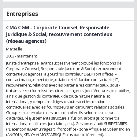
Entreprises
CMA CGM
- Corporate Counsel, Responsable
Juridique & Social, recouvrement contentieux
(réseau agences)
Marseille
2003 - maintenant
Juriste d’entreprise (ayant successivement occupé les fonctions de
Corporate Counsel, Responsable Juridique & Social, recouvrement
contentieux agences, aujourd'hui contrôleur D&D Front office) : «
contract management », négociation et rédaction contractuelle, IT,
recouvrement, relations avec les partenaires commerciaux, sous-
traitants et/ou fournisseurs directs et agents, Joint-Ventures, immobilier,
ainsi que gestion du contentieux de toute nature national et
international, y compris les litiges « soutes » et les relations
contractuelles avec les fournisseurs en carburant, relations sociales
Groupe, mise en place des accords collectifs selon les secteurs
d’activités, réajustements structurels, fusion, arbitrage commercial
international et affaires judiciaires, etc.). Gestion et audit SURESTARIES
("Detention & Demurrages") : front office - zone Afrique et Océan Indien
(ANGOLA, KENYA et MOZAMBIQUE plus particulièrement).