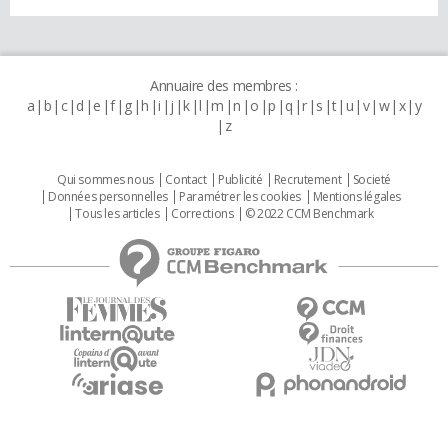
Annuaire des membres :
a
b
c
d
e
f
g
h
i
j
k
l
m
n
o
p
q
r
s
t
u
v
w
x
y
z
Qui sommes nous
Contact
Publicité
Recrutement
Societé
Données personnelles
Paramétrer les cookies
Mentions légales
Tous les articles
Corrections
© 2022 CCM Benchmark