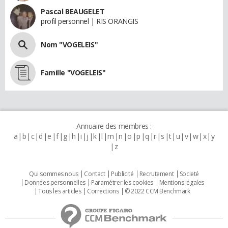
Pascal BEAUGELET
profil personnel | RIS ORANGIS
Nom "VOGELEIS"
Famille "VOGELEIS"
Annuaire des membres :
a
b
c
d
e
f
g
h
i
j
k
l
m
n
o
p
q
r
s
t
u
v
w
x
y
z
Qui sommes nous
Contact
Publicité
Recrutement
Societé
Données personnelles
Paramétrer les cookies
Mentions légales
Tous les articles
Corrections
© 2022 CCM Benchmark