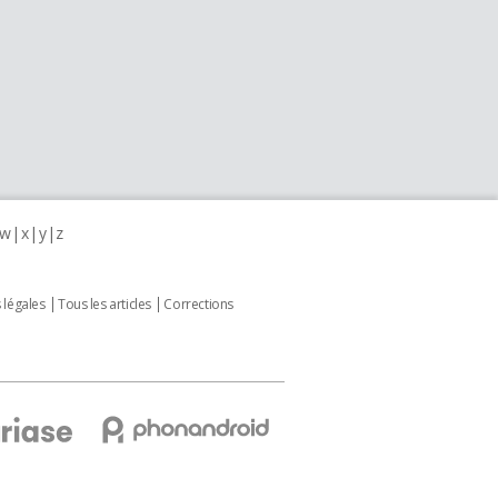
w
x
y
z
 légales
Tous les articles
Corrections