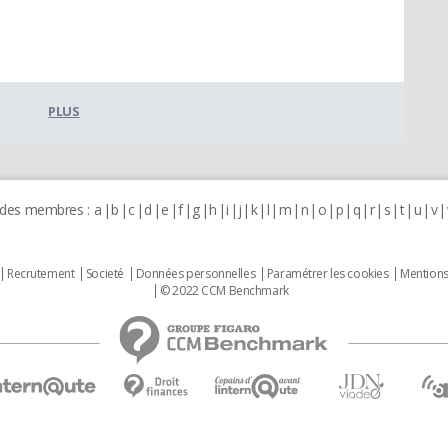
PLUS
 des membres :
a
b
c
d
e
f
g
h
i
j
k
l
m
n
o
p
q
r
s
t
u
v
Recrutement
Societé
Données personnelles
Paramétrer les cookies
Mentions
© 2022 CCM Benchmark