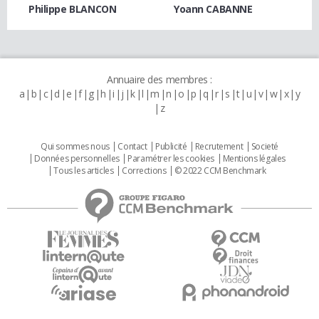
Philippe BLANCON
Yoann CABANNE
Annuaire des membres :
a
b
c
d
e
f
g
h
i
j
k
l
m
n
o
p
q
r
s
t
u
v
w
x
y
z
Qui sommes nous
Contact
Publicité
Recrutement
Societé
Données personnelles
Paramétrer les cookies
Mentions légales
Tous les articles
Corrections
© 2022 CCM Benchmark