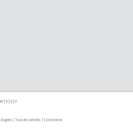
w
x
y
z
 légales
Tous les articles
Corrections