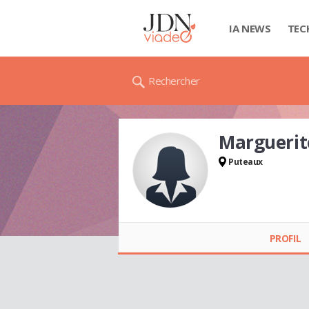
IA NEWS
TEC
Rechercher
Marguerit
Puteaux
Marguerite HEDDE
PROFIL