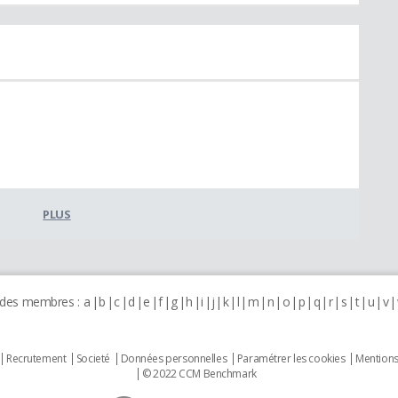
PLUS
 des membres :
a
b
c
d
e
f
g
h
i
j
k
l
m
n
o
p
q
r
s
t
u
v
Recrutement
Societé
Données personnelles
Paramétrer les cookies
Mentions
© 2022 CCM Benchmark