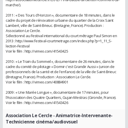
marche/).
2011 : « Des Tours d'Horizon », documentaire de 18 minutes, dans le
cadre du projet de rénovation urbaine du quartier de la Croix Saint
Lambert, ville de Saint-Brieuc. (Bretagne, France). Production :
Association Le Cercle.
Sélectionné au Festival international du court métrage Paul Simon en
2013 : http://www.festival-courtmetrage.com/index.php?p=1_11_S-
lection-Festival
Voir le film : http://vimeo.com/41543425
2010 : « Le Train du Sommeil », documentaire de 26 minutes, dans le
cadre du comité de pilotage « Dormir c'est Grandir Aussi » (union de
professionnels de la santé et de l'enfance) de la ville de Saint-Brieuc
(Bretagne, France). Production : Association Le Cercle.
Voir le film : http://vimeo.com/40884901
2009 : « Une Marée Longue », documentaire de 17 minutes, pour
l’Association des Quatre Quartiers, Gujan-Mestras (Gironde, France).
Voir le film : http://vimeo.com/41543426
Association Le Cercle
- Animatrice-Intervenante-
Technicienne cinéma/audiovsuel