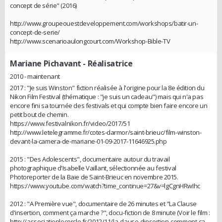
concept de série" (2016)
http://www.groupeouestdeveloppement.com/workshops/batir-un-
concept-de-serie/
http://www.scenarioaulongcourt.com/Workshop-Bible-TV
Mariane Pichavant
- Réalisatrice
2010 - maintenant
2017 : "Je suis Winston" fiction réalisée à l'origine pour la 8e édition du
Nikon Film Festival (thématique : "je suis un cadeau") mais qui n'a pas
encore fini sa tournée des festivals et qui compte bien faire encore un
petit bout de chemin.
https://www.festivalnikon.fr/video/2017/51
http://www.letelegramme.fr/cotes-darmor/saint-brieuc/film-winston-
devant-la-camera-de-mariane-01-09-2017-11646925.php
2015 : "Des Adolescents", documentaire autour du travail
photographique d'Isabelle Vaillant, sélectionnée au festival
Photoreporter de la Baie de Saint-Brieuc en novembre 2015.
https://www.youtube.com/watch?time_continue=27&v=lgCgnHRwIhc
2012 : "A Première vue", documentaire de 26 minutes et "La Clause
d'insertion, comment ça marche ?", docu-fiction de 8 minute (Voir le film :
http://associationlecercle.fr/2012/11/la-clause-dinsertion-comment-ca-