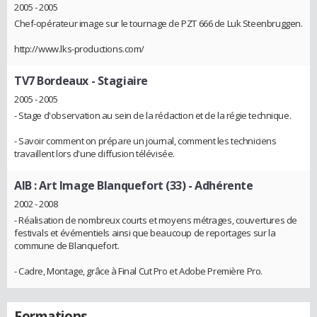
2005 - 2005
Chef-opérateur image sur le tournage de PZT 666 de Luk Steenbruggen.
http://www.lks-productions.com/
TV7 Bordeaux
- Stagiaire
2005 - 2005
- Stage d'observation au sein de la rédaction et de la régie technique.
- Savoir comment on prépare un journal, comment les techniciens
travaillent lors d'une diffusion télévisée.
AIB : Art Image Blanquefort (33)
- Adhérente
2002 - 2008
- Réalisation de nombreux courts et moyens métrages, couvertures de
festivals et évémentiels ainsi que beaucoup de reportages sur la
commune de Blanquefort.
- Cadre, Montage, grâce à Final Cut Pro et Adobe Première Pro.
Formations