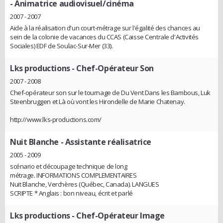
- Animatrice audiovisuel/cinéma
2007 - 2007
Aide à la réalisation d'un court-métrage sur l'égalité des chances au
sein de la colonie de vacances du CCAS (Caisse Centrale d'Activités
Sociales) EDF de Soulac-Sur-Mer (33).
Lks productions
- Chef-Opérateur Son
2007 - 2008
Chef-opérateur son sur le tournage de Du Vent Dans les Bambous, Luk
Steenbruggen et Là où vont les Hirondelle de Marie Chatenay.
http://www.lks-productions.com/
Nuit Blanche
- Assistante réalisatrice
2005 - 2009
scénario et découpage technique de long
métrage. INFORMATIONS COMPLEMENTAIRES
Nuit Blanche, Verchères (Québec, Canada). LANGUES
SCRIPTE * Anglais : bon niveau, écrit et parlé
Lks productions
- Chef-Opérateur Image