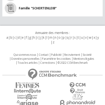
Famille "SCHERTENLEIB"
Annuaire des membres :
a
b
c
d
e
f
g
h
i
j
k
l
m
n
o
p
q
r
s
t
u
v
w
x
y
z
Qui sommes nous
Contact
Publicité
Recrutement
Societé
Données personnelles
Paramétrer les cookies
Mentions légales
Tous les articles
Corrections
© 2022 CCM Benchmark