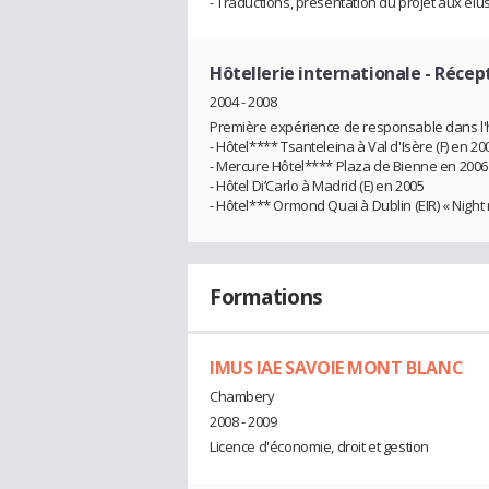
- Traductions, présentation du projet aux é
Hôtellerie internationale
- Récep
2004 - 2008
Première expérience de responsable dans l'h
- Hôtel**** Tsanteleina à Val d'Isère (F) en 200
- Mercure Hôtel**** Plaza de Bienne en 2006
- Hôtel Di’Carlo à Madrid (E) en 2005
- Hôtel*** Ormond Quai à Dublin (EIR) « Nigh
Formations
IMUS IAE SAVOIE MONT BLANC
Chambery
2008 - 2009
Licence d'économie, droit et gestion