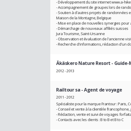
- Développement du site internet www.a-hike
- Accompagnement de groupes lors de rando
- Soutien à d'autres projets de randonnées e
Maison de la Montagne, Belgique
- Mise en place de nouvelles synergies pour ac
- Démarchage de nouveaux affiliés suisses
Jura Tourisme, Saint-Ursanne
- Observation et évaluation de l'ancienne visite
- Recherche d'informations, rédaction d'un d
Äkäskero Nature Resort
- Guide-
2012 - 2013
Railtour sa
- Agent de voyage
2011 - 2012
Spécialiste pour la marque Frantour : Paris, 
- Conseil et vente à la clientèle francopho
- Rédaction, vente et suivi de voyages forfaita
- Contacts avec les clients : B to B et B to C