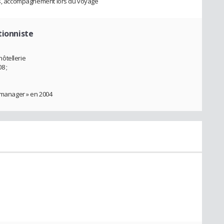
lus, accompagnement lors du voyage
tionniste
ôtellerie
8 ;
t manager » en 2004