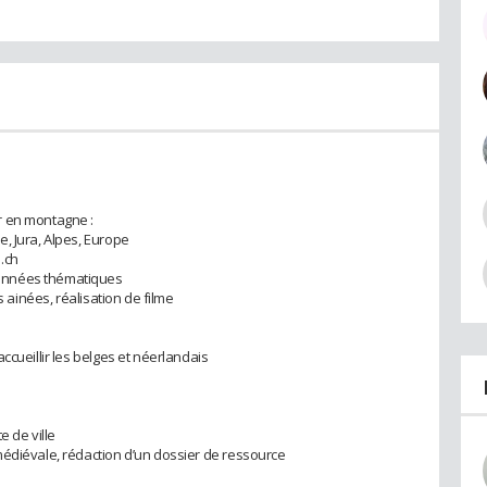
r en montagne :
, Jura, Alpes, Europe
.ch
onnées thématiques
s ainées, réalisation de filme
ccueillir les belges et néerlandais
e de ville
médiévale, rédaction d’un dossier de ressource