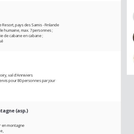
Resort, pays des Samis - Finlande
ille humaine, max. 7 personnes ;
mie de cabane en cabane ;
isé
iry, val d'Anniviers
ervis pour 80 personnes par jour
agne (asp.)
ur en montagne
e,