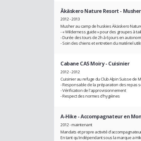
Äkäskero Nature Resort
- Musher
2012 - 2013
Musher au camp de huskies Äkäskero Nature 
- « Wilderness guide » pour des groupes à ta
- Durée des tours de 2h à 6 jours en autono
- Soin des chiens et entretien du matériel util
Cabane CAS Moiry
- Cuisinier
2012 - 2012
Cuisinier au refuge du Club Alpin Suisse de Mo
- Responsable de la préparation des repas s
- Vérification de l'approvisionnement
- Respect des normes d'hygiènes
A-Hike
- Accompagnateur en Mont
2012 - maintenant
Mandats et propre activité d'accompagnate
En tant qu'indépendant sous la marque a-Hik