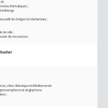
.ch
nnées thématiques ;
t trekkings
cueillir les belges et néerlandais ;
 de ville ;
ossier de ressources
Musher
Corse, côtes Atlantique et Méditerranée
ne, germanophone et anglophone
ires ;