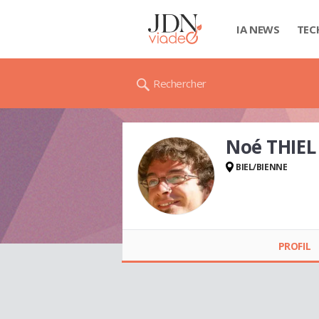
IA NEWS
TEC
Rechercher
Noé THIEL
BIEL/BIENNE
Noé THIEL
PROFIL