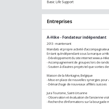
Basic Life Support
Entreprises
A-Hike
- Fondateur indépendant
2013 - maintenant
Mandats et propre activité d’accompagnateu
En tant qu’indépendant sous la marque a-Hike
- Développement du site internet www.a-Hike
- Accompagnement de groupes lors de rand
- Soutien à d’autres projets tel que sorties de
Maison de la Montagne, Belgique
- Mise en place de nouvelles synergies pour a
- Démarchage de nouveaux affiliés suisses
Jura Tourisme, Saint-Ursanne
- Observation et évaluation de l’ancienne visit
- Recherche d’informations sur la bourgade 