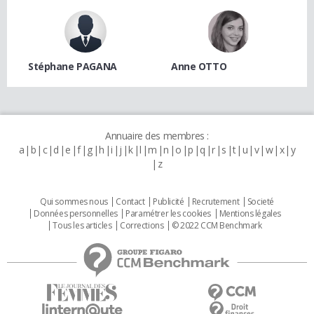
Stéphane PAGANA
Anne OTTO
Annuaire des membres :
a
b
c
d
e
f
g
h
i
j
k
l
m
n
o
p
q
r
s
t
u
v
w
x
y
z
Qui sommes nous
Contact
Publicité
Recrutement
Societé
Données personnelles
Paramétrer les cookies
Mentions légales
Tous les articles
Corrections
© 2022 CCM Benchmark