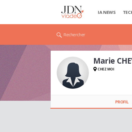
IA NEWS
TEC
Rechercher
Marie CH
CHEZ MOI
Marie CHEVALOT
PROFIL