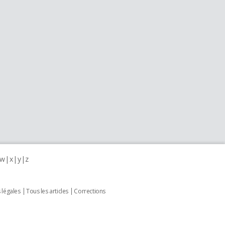
w
x
y
z
 légales
Tous les articles
Corrections