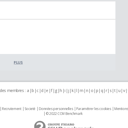
PLUS
 des membres :
a
b
c
d
e
f
g
h
i
j
k
l
m
n
o
p
q
r
s
t
u
v
Recrutement
Societé
Données personnelles
Paramétrer les cookies
Mentions
© 2022 CCM Benchmark