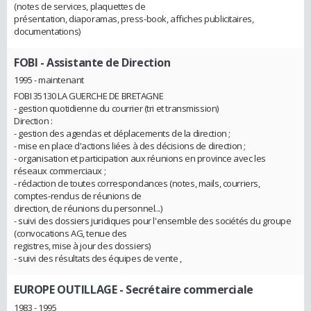
(notes de services, plaquettes de
présentation, diaporamas, press-book, affiches publicitaires,
documentations)
FOBI
- Assistante de Direction
1995 - maintenant
FOBI 35130 LA GUERCHE DE BRETAGNE
- gestion quotidienne du courrier (tri et transmission)
Direction :
- gestion des agendas et déplacements de la direction ;
- mise en place d'actions liées à des décisions de direction ;
- organisation et participation aux réunions en province avec les
réseaux commerciaux ;
- rédaction de toutes correspondances (notes, mails, courriers,
comptes-rendus de réunions de
direction, de réunions du personnel...)
- suivi des dossiers juridiques pour l'ensemble des sociétés du groupe
(convocations AG, tenue des
registres, mise à jour des dossiers)
- suivi des résultats des équipes de vente ,
EUROPE OUTILLAGE
- Secrétaire commerciale
1983 - 1995