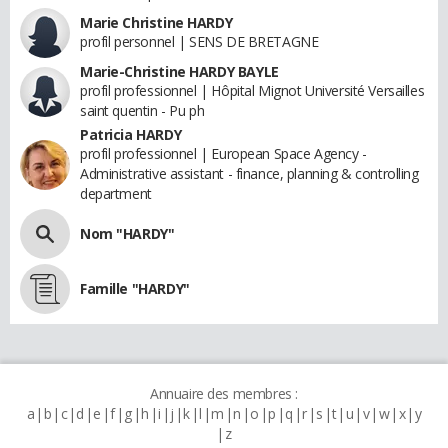
Marie Christine HARDY
profil personnel | SENS DE BRETAGNE
Marie-Christine HARDY BAYLE
profil professionnel | Hôpital Mignot Université Versailles
saint quentin - Pu ph
Patricia HARDY
profil professionnel | European Space Agency -
Administrative assistant - finance, planning & controlling
department
Nom "HARDY"
Famille "HARDY"
Annuaire des membres :
a
b
c
d
e
f
g
h
i
j
k
l
m
n
o
p
q
r
s
t
u
v
w
x
y
z