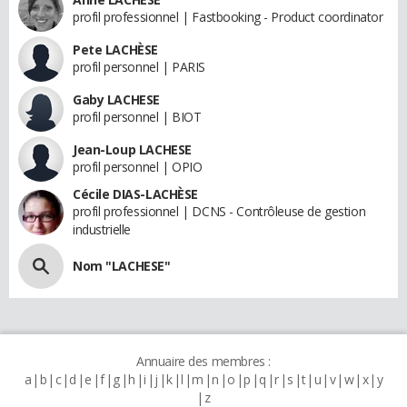
profil professionnel | Fastbooking - Product coordinator
Pete LACHÈSE
profil personnel | PARIS
Gaby LACHESE
profil personnel | BIOT
Jean-Loup LACHESE
profil personnel | OPIO
Cécile DIAS-LACHÈSE
profil professionnel | DCNS - Contrôleuse de gestion
industrielle
Nom "LACHESE"
Annuaire des membres :
a
b
c
d
e
f
g
h
i
j
k
l
m
n
o
p
q
r
s
t
u
v
w
x
y
z