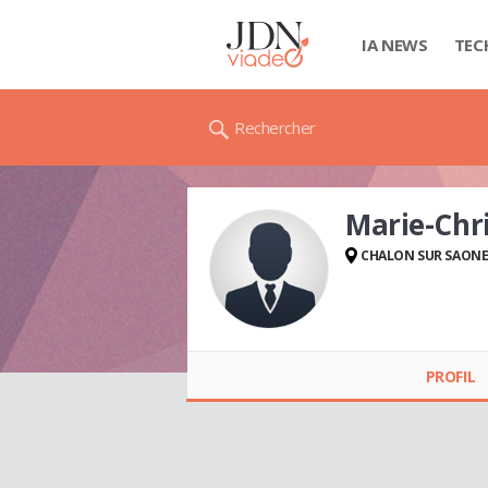
IA NEWS
TEC
Rechercher
Marie-Chr
CHALON SUR SAON
Marie-Christine RETY
PROFIL