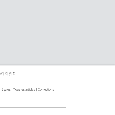
w
x
y
z
 légales
Tous les articles
Corrections