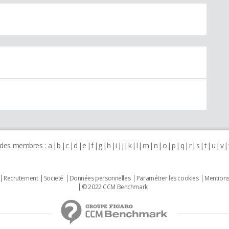
 des membres :
a
b
c
d
e
f
g
h
i
j
k
l
m
n
o
p
q
r
s
t
u
v
Recrutement
Societé
Données personnelles
Paramétrer les cookies
Mentions
© 2022 CCM Benchmark