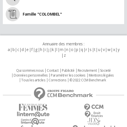
Famille "COLOMBEL"
Annuaire des membres :
a
b
c
d
e
f
g
h
i
j
k
l
m
n
o
p
q
r
s
t
u
v
w
x
y
z
Qui sommes nous
Contact
Publicité
Recrutement
Societé
Données personnelles
Paramétrer les cookies
Mentions légales
Tous les articles
Corrections
© 2022 CCM Benchmark