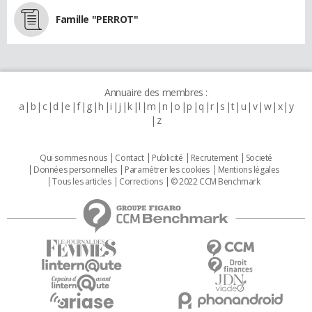
Famille "PERROT"
Annuaire des membres :
a
b
c
d
e
f
g
h
i
j
k
l
m
n
o
p
q
r
s
t
u
v
w
x
y
z
Qui sommes nous
Contact
Publicité
Recrutement
Societé
Données personnelles
Paramétrer les cookies
Mentions légales
Tous les articles
Corrections
© 2022 CCM Benchmark