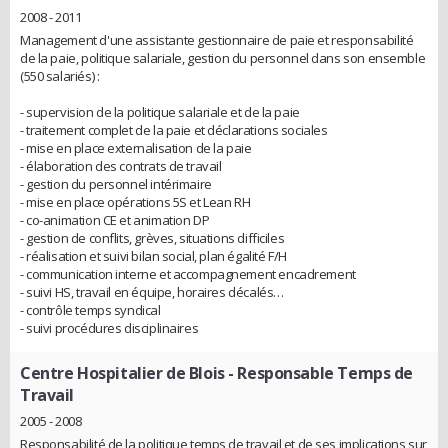
2008 - 2011
Management d'une assistante gestionnaire de paie et responsabilité
de la paie, politique salariale, gestion du personnel dans son ensemble
(550 salariés) :
- supervision de la politique salariale et de la paie
- traitement complet de la paie et déclarations sociales
- mise en place externalisation de la paie
- élaboration des contrats de travail
- gestion du personnel intérimaire
- mise en place opérations 5S et Lean RH
- co-animation CE et animation DP
- gestion de conflits, grèves, situations difficiles
- réalisation et suivi bilan social, plan égalité F/H
- communication interne et accompagnement encadrement
- suivi HS, travail en équipe, horaires décalés…
- contrôle temps syndical
- suivi procédures disciplinaires
Centre Hospitalier de Blois
- Responsable Temps de
Travail
2005 - 2008
Responsabilité de la politique temps de travail et de ses implications sur