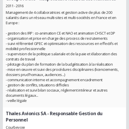
2011 - 2016
Management de 4 collaboratrices et gestion active de plus de 200
salariés dans un réseau multi-sites et multi-sociétés en France et en
Europe :
- gestion des IRP : co-animation CE et NAO et animation CHSCT et DP
- organisation et prise en charge des process de recrutements
- suivi référentiel GPEC et optimisation des ressources en effectifs et
mobilité professionnelle
- supervision de la politique salariale et de la paie et élaboration des
contrats de travail
- pilotage du plan de formation de la budgétisation à la réalisation
- mise en œuvre et suivi des procédures disciplinaires (licenciements,
dossiers prud'homaux, audiences...)
- communication interne et accompagnement encadrement
- gestion de conflits, situations difficiles
- réalisation et suivi bilan sociaux, réglement intérieur et autres
documents légaux...
- veille légale
Thales Avionics SA
- Responsable Gestion du
Personnel
Courbevoie