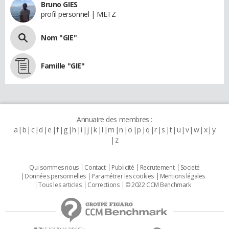
Bruno GIES
profil personnel | METZ
Nom "GIE"
Famille "GIE"
Annuaire des membres :
a
b
c
d
e
f
g
h
i
j
k
l
m
n
o
p
q
r
s
t
u
v
w
x
y
z
Qui sommes nous
Contact
Publicité
Recrutement
Societé
Données personnelles
Paramétrer les cookies
Mentions légales
Tous les articles
Corrections
© 2022 CCM Benchmark