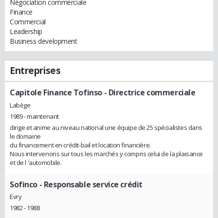
Négociation commerciale
Finance
Commercial
Leadership
Business development
Entreprises
Capitole Finance Tofinso
- Directrice commerciale
Labège
1989 - maintenant
dirige et anime au niveau national une équipe de 25 spécialistes dans
le domaine
du financement en crédit-bail et location financière.
Nous intervenons sur tous les marchés y compris celui de la plaisance
et de l 'automobile.
Sofinco
- Responsable service crédit
Evry
1982 - 1988