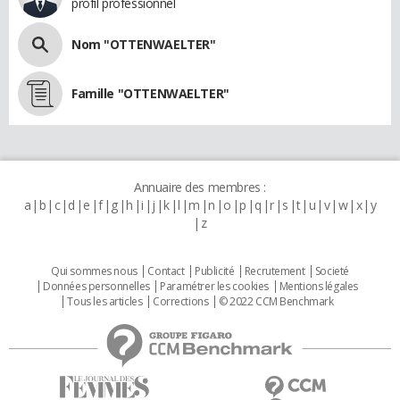
profil professionnel
Nom "OTTENWAELTER"
Famille "OTTENWAELTER"
Annuaire des membres :
a
b
c
d
e
f
g
h
i
j
k
l
m
n
o
p
q
r
s
t
u
v
w
x
y
z
Qui sommes nous
Contact
Publicité
Recrutement
Societé
Données personnelles
Paramétrer les cookies
Mentions légales
Tous les articles
Corrections
© 2022 CCM Benchmark