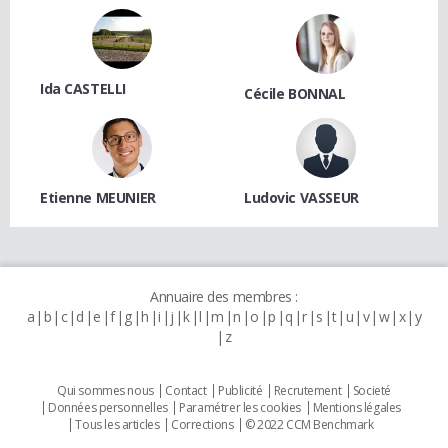
Ida CASTELLI
Cécile BONNAL
Etienne MEUNIER
Ludovic VASSEUR
Annuaire des membres :
a
b
c
d
e
f
g
h
i
j
k
l
m
n
o
p
q
r
s
t
u
v
w
x
y
z
Qui sommes nous
Contact
Publicité
Recrutement
Societé
Données personnelles
Paramétrer les cookies
Mentions légales
Tous les articles
Corrections
© 2022 CCM Benchmark