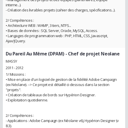
interne...).
- Création des livrables projets (cahier des charges, spécifications...).
2/ Compétences :
• Architecture WEB : WAMP, 3 tiers, NTFS...
• Bases de données : SQL Server, Oracle, MySQL, Access.
• Langages de programmation web : PHP, HTML, CSS, Javascript,
Ajax/JQuery.
Du Pareil Au Même (DPAM)
- Chef de projet Neolane
MASSY
2011 - 2012
1/ Missions :
• Mise en place d'un logiciel de gestion de la fidélité Adobe Campaign
(ex Néolane). --> Ce projet est détaillé ci-dessous dans la section
"projets".
• Création de tableaux de bords sur Hypérion Designer.
• Exploitation quotidienne.
2/ Compétences :
- Applications : Adobe Campaign (ex Néolane v6), Hypérion Designer (v
8.3).