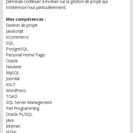
J’aimerais continuer à évoluer sur la gestion de projet qui
m’intéresse tout particulièrement.
Mes compétences :
Gestion de projet
JavaScript
eCommerce
SQL
PostgreSQL
Personal Home Page
Oracle
Neolane
MySQL
Joomla!
XSLT
WordPress
TOAD
SQL Server Management
Perl Programming
Oracle PL/SQL
Java
Internet
HTML