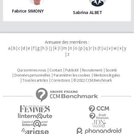
Fabrice SIMONY
Sabrina ALBET
Annuaire des membres :
a
b
c
d
e
f
g
h
i
j
k
l
m
n
o
p
q
r
s
t
u
v
w
x
y
z
Qui sommes nous
Contact
Publicité
Recrutement
Societé
Données personnelles
Paramétrer les cookies
Mentions légales
Tous les articles
Corrections
© 2022 CCM Benchmark