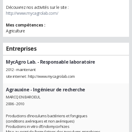
Découvrez nos activités sur le site :
http://www.mycagrolab.com/
Mes compétences :
Agriculture
Entreprises
MycAgro Lab.
- Responsable laboratoire
2012 - maintenant
site internet : http://www.mycagrolab.com
Agrauxine
- Ingénieur de recherche
MARCQ EN BAROEUL
2006 - 2010
Productions d’inoculums bactériens et fongiques
(conditions axéniques et non axéniques)
Productions in vitro d’Endomycorhizes
Mise au point de formulations des inoculums microbiens