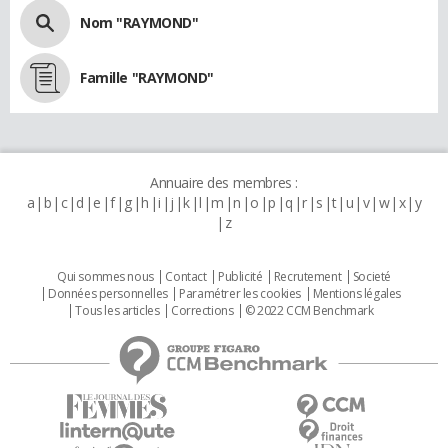
Nom "RAYMOND"
Famille "RAYMOND"
Annuaire des membres :
a
b
c
d
e
f
g
h
i
j
k
l
m
n
o
p
q
r
s
t
u
v
w
x
y
z
Qui sommes nous
Contact
Publicité
Recrutement
Societé
Données personnelles
Paramétrer les cookies
Mentions légales
Tous les articles
Corrections
© 2022 CCM Benchmark