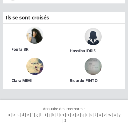
Ils se sont croisés
Foufa BK
Hassiba IDRIS
Clara MIMI
Ricardo PINTO
Annuaire des membres :
a
b
c
d
e
f
g
h
i
j
k
l
m
n
o
p
q
r
s
t
u
v
w
x
y
z