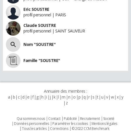
Eric SOUSTRE
profil personnel | PARIS
Claude SOUSTRE
profil personnel | SAINT SAUVEUR
Nom "SOUSTRE"
Famille "SOUSTRE"
Annuaire des membres :
a
b
c
d
e
f
g
h
i
j
k
l
m
n
o
p
q
r
s
t
u
v
w
x
y
z
Qui sommes nous
Contact
Publicité
Recrutement
Societé
Données personnelles
Paramétrer les cookies
Mentions légales
Tous les articles
Corrections
© 2022 CCM Benchmark