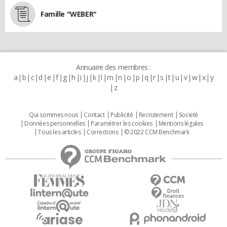
Famille "WEBER"
Annuaire des membres :
a
b
c
d
e
f
g
h
i
j
k
l
m
n
o
p
q
r
s
t
u
v
w
x
y
z
Qui sommes nous
Contact
Publicité
Recrutement
Societé
Données personnelles
Paramétrer les cookies
Mentions légales
Tous les articles
Corrections
© 2022 CCM Benchmark