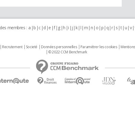
 des membres :
a
b
c
d
e
f
g
h
i
j
k
l
m
n
o
p
q
r
s
t
u
v
Recrutement
Societé
Données personnelles
Paramétrer les cookies
Mentions
© 2022 CCM Benchmark