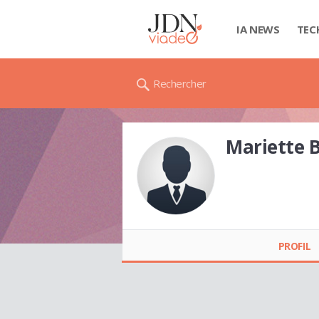
IA NEWS
TEC
Rechercher
Mariette
Mariette
BERTHEAUX
PROFIL