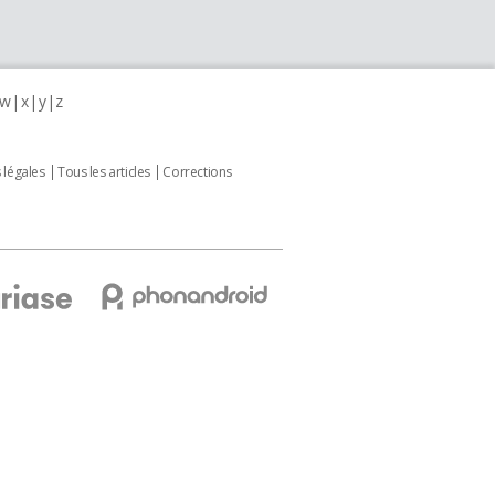
w
x
y
z
 légales
Tous les articles
Corrections