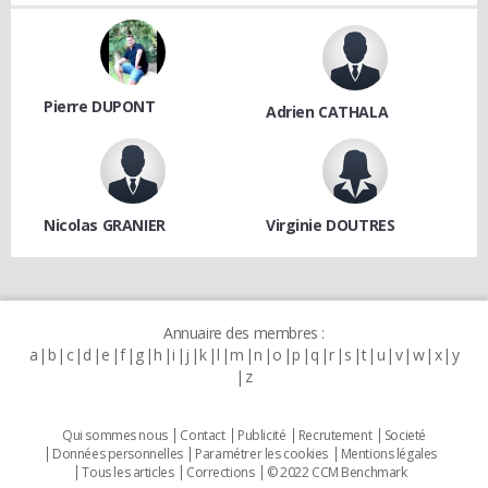
Pierre DUPONT
Adrien CATHALA
Nicolas GRANIER
Virginie DOUTRES
Annuaire des membres :
a
b
c
d
e
f
g
h
i
j
k
l
m
n
o
p
q
r
s
t
u
v
w
x
y
z
Qui sommes nous
Contact
Publicité
Recrutement
Societé
Données personnelles
Paramétrer les cookies
Mentions légales
Tous les articles
Corrections
© 2022 CCM Benchmark