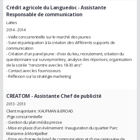
Crédit agricole du Languedoc
- Assistante
Responsable de communication
Lattes
2014 - 2014
- Veille concurrentielle sur le marché des jeunes
- Suivi et participation à la création des différents supports de
communication
- Création d'un panel jeune : choix du lieu, recrutement, création du
questionnaire sur surveymonkey, analyse des réponses, organisation
de la soirée "rencontre avec les 18-30 ans"
- Contact avec les fournisseurs
- Réflexion sur la stratégie marketing
CREATOM
- Assistante Chef de publicité
2013 - 2013
Client majoritaire : KAUFMAN & BROAD
-Pige concurrentielle
- Gestion du plan média presse
- Mise en place d'un évènement : Inauguration du quartier Parc
Marianne à Montpellier
- Prise en charge de brief de communication et d'une campagne de