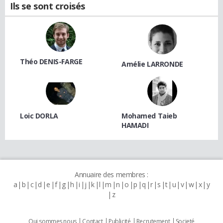
Ils se sont croisés
Théo DENIS-FARGE
Amélie LARRONDE
Loic DORLA
Mohamed Taieb
HAMADI
Annuaire des membres :
a
b
c
d
e
f
g
h
i
j
k
l
m
n
o
p
q
r
s
t
u
v
w
x
y
z
Qui sommes nous
Contact
Publicité
Recrutement
Societé