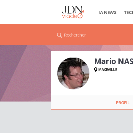
IA NEWS
TEC
Rechercher
Mario NA
MAXEVILLE
Mario NASELLO
PROFIL