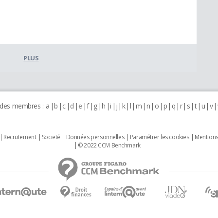
PLUS
 des membres :
a
b
c
d
e
f
g
h
i
j
k
l
m
n
o
p
q
r
s
t
u
v
Recrutement
Societé
Données personnelles
Paramétrer les cookies
Mentions
© 2022 CCM Benchmark