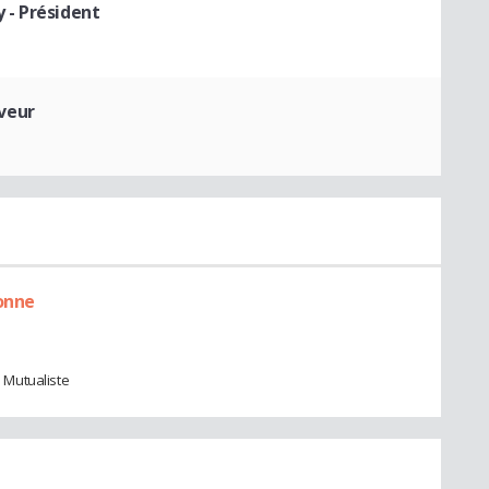
y
- Président
veur
onne
 Mutualiste