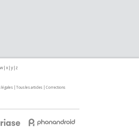
w
x
y
z
 légales
Tous les articles
Corrections