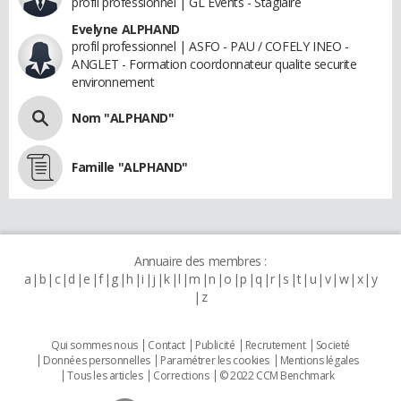
profil professionnel | GL Events - Stagiaire
Evelyne ALPHAND
profil professionnel | ASFO - PAU / COFELY INEO -
ANGLET - Formation coordonnateur qualite securite
environnement
Nom "ALPHAND"
Famille "ALPHAND"
Annuaire des membres :
a
b
c
d
e
f
g
h
i
j
k
l
m
n
o
p
q
r
s
t
u
v
w
x
y
z
Qui sommes nous
Contact
Publicité
Recrutement
Societé
Données personnelles
Paramétrer les cookies
Mentions légales
Tous les articles
Corrections
© 2022 CCM Benchmark