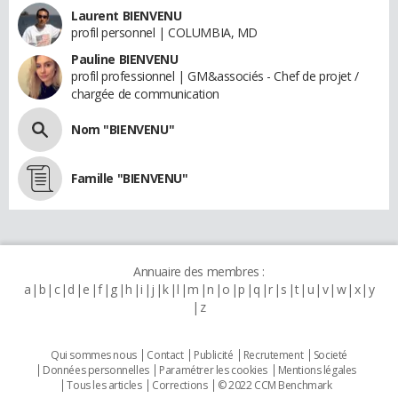
Laurent BIENVENU
profil personnel | COLUMBIA, MD
Pauline BIENVENU
profil professionnel | GM&associés - Chef de projet /
chargée de communication
Nom "BIENVENU"
Famille "BIENVENU"
Annuaire des membres :
a
b
c
d
e
f
g
h
i
j
k
l
m
n
o
p
q
r
s
t
u
v
w
x
y
z
Qui sommes nous
Contact
Publicité
Recrutement
Societé
Données personnelles
Paramétrer les cookies
Mentions légales
Tous les articles
Corrections
© 2022 CCM Benchmark