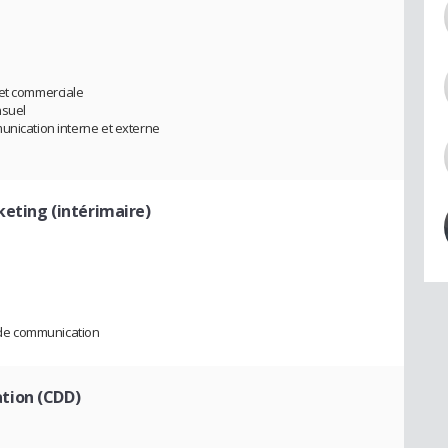
 et commerciale
nsuel
unication interne et externe
eting (intérimaire)
s de communication
tion (CDD)