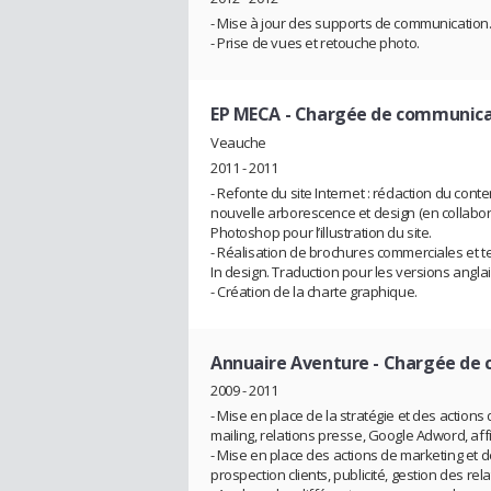
- Mise à jour des supports de communication
- Prise de vues et retouche photo.
EP MECA
- Chargée de communica
Veauche
2011 - 2011
- Refonte du site Internet : rédaction du cont
nouvelle arborescence et design (en collabo
Photoshop pour l’illustration du site.
- Réalisation de brochures commerciales et te
In design. Traduction pour les versions angla
- Création de la charte graphique.
Annuaire Aventure
- Chargée de 
2009 - 2011
- Mise en place de la stratégie et des actions
mailing, relations presse, Google Adword, affil
- Mise en place des actions de marketing et 
prospection clients, publicité, gestion des rel