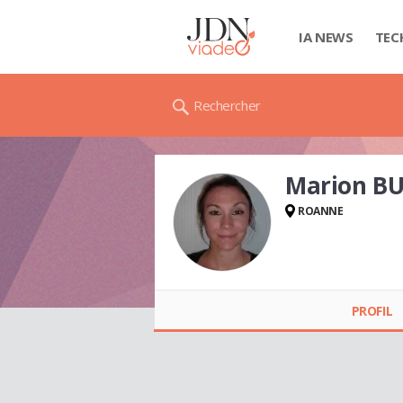
IA NEWS
TEC
Rechercher
Marion B
ROANNE
Marion
BURNICHON
PROFIL