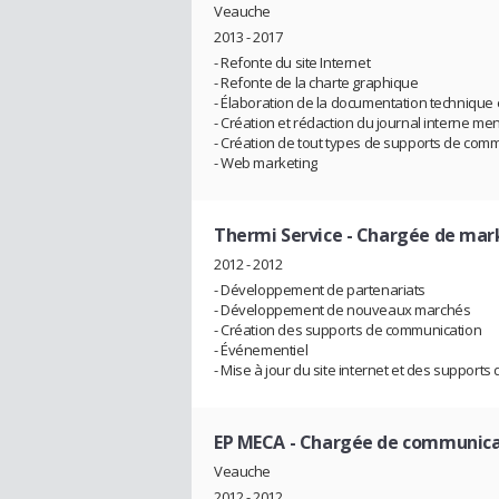
Veauche
2013 - 2017
- Refonte du site Internet
- Refonte de la charte graphique
- Élaboration de la documentation technique
- Création et rédaction du journal interne me
- Création de tout types de supports de comm
- Web marketing
Thermi Service
- Chargée de mark
2012 - 2012
- Développement de partenariats
- Développement de nouveaux marchés
- Création des supports de communication
- Événementiel
- Mise à jour du site internet et des support
EP MECA
- Chargée de communica
Veauche
2012 - 2012