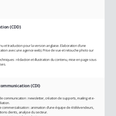
.
tion (CDD)
enu et traduction pour la version anglaise. Elaboration d’une
ration avec une agence web). Prise de vue et retouche photo sur
chniques : rédaction et illustration du contenu, mise en page sous
ises.
communication (CDI)
 de communication : newsletter, création de supports, mailing et e-
iation.
de commercialisation : animation d’une équipe de 4 télévendeurs,
ations clients, analyse du secteur.