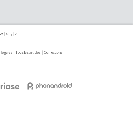
w
x
y
z
 légales
Tous les articles
Corrections