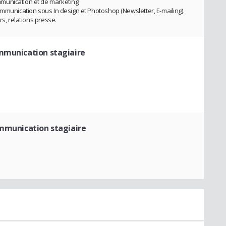
munication et de marketing.
ommunication sous In design et Photoshop (Newsletter, E-mailing).
rs, relations presse.
mmunication stagiaire
e
mmunication stagiaire
e