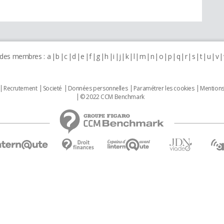
 des membres :
a
b
c
d
e
f
g
h
i
j
k
l
m
n
o
p
q
r
s
t
u
v
Recrutement
Societé
Données personnelles
Paramétrer les cookies
Mentions
© 2022 CCM Benchmark