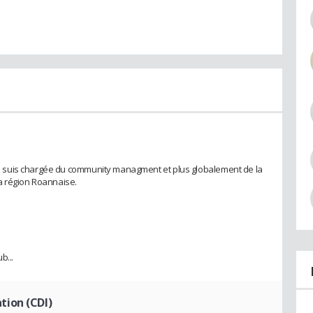
 suis chargée du community managment et plus globalement de la
a région Roannaise.
b...
ion (CDI)