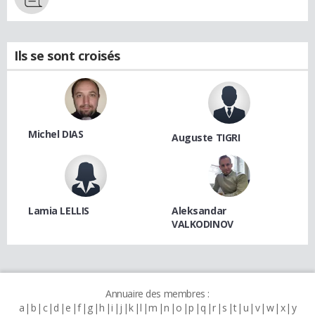
Ils se sont croisés
Michel DIAS
Auguste TIGRI
Lamia LELLIS
Aleksandar
VALKODINOV
Annuaire des membres :
a
b
c
d
e
f
g
h
i
j
k
l
m
n
o
p
q
r
s
t
u
v
w
x
y