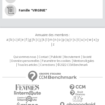
Famille "VIRGINIE"
Annuaire des membres :
a
b
c
d
e
f
g
h
i
j
k
l
m
n
o
p
q
r
s
t
u
v
w
x
y
z
Qui sommes nous
Contact
Publicité
Recrutement
Societé
Données personnelles
Paramétrer les cookies
Mentions légales
Tous les articles
Corrections
© 2022 CCM Benchmark