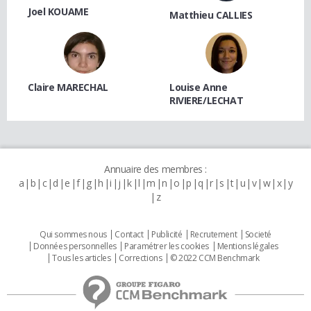
Joel KOUAME
Matthieu CALLIES
Claire MARECHAL
Louise Anne
RIVIERE/LECHAT
Annuaire des membres :
a
b
c
d
e
f
g
h
i
j
k
l
m
n
o
p
q
r
s
t
u
v
w
x
y
z
Qui sommes nous
Contact
Publicité
Recrutement
Societé
Données personnelles
Paramétrer les cookies
Mentions légales
Tous les articles
Corrections
© 2022 CCM Benchmark