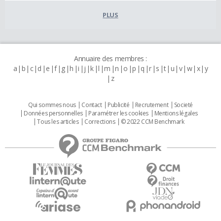
PLUS
Annuaire des membres :
a
b
c
d
e
f
g
h
i
j
k
l
m
n
o
p
q
r
s
t
u
v
w
x
y
z
Qui sommes nous
Contact
Publicité
Recrutement
Societé
Données personnelles
Paramétrer les cookies
Mentions légales
Tous les articles
Corrections
© 2022 CCM Benchmark