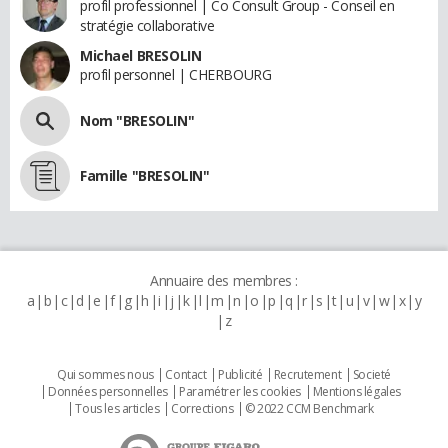
profil professionnel | Co Consult Group - Conseil en
stratégie collaborative
Michael BRESOLIN
profil personnel | CHERBOURG
Nom "BRESOLIN"
Famille "BRESOLIN"
Annuaire des membres :
a
b
c
d
e
f
g
h
i
j
k
l
m
n
o
p
q
r
s
t
u
v
w
x
y
z
Qui sommes nous
Contact
Publicité
Recrutement
Societé
Données personnelles
Paramétrer les cookies
Mentions légales
Tous les articles
Corrections
© 2022 CCM Benchmark