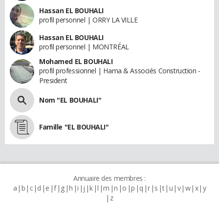
Hassan EL BOUHALI
profil personnel | ORRY LA VILLE
Hassan EL BOUHALI
profil personnel | MONTRÉAL
Mohamed EL BOUHALI
profil professionnel | Hama & Associés Construction -
President
Nom "EL BOUHALI"
Famille "EL BOUHALI"
Annuaire des membres :
a
b
c
d
e
f
g
h
i
j
k
l
m
n
o
p
q
r
s
t
u
v
w
x
y
z