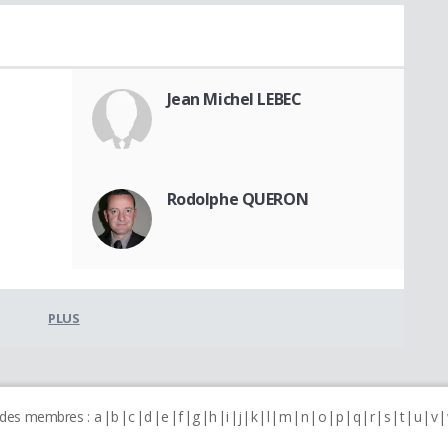
Jean Michel LEBEC
Rodolphe QUERON
PLUS
 des membres :
a
b
c
d
e
f
g
h
i
j
k
l
m
n
o
p
q
r
s
t
u
v