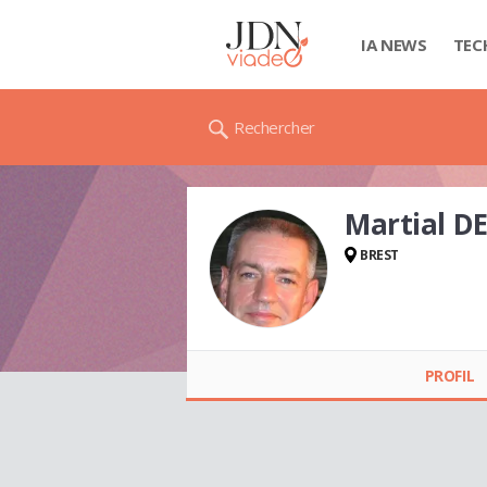
IA NEWS
TEC
Rechercher
Martial D
BREST
Martial DELAGE
PROFIL