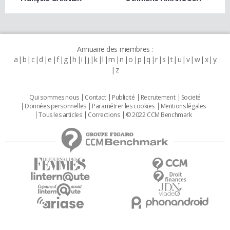
Annuaire des membres :
a
b
c
d
e
f
g
h
i
j
k
l
m
n
o
p
q
r
s
t
u
v
w
x
y
z
Qui sommes nous
Contact
Publicité
Recrutement
Societé
Données personnelles
Paramétrer les cookies
Mentions légales
Tous les articles
Corrections
© 2022 CCM Benchmark