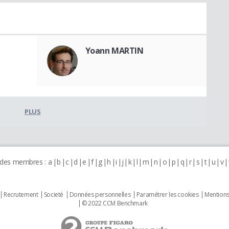
Yoann MARTIN
PLUS
 des membres :
a
b
c
d
e
f
g
h
i
j
k
l
m
n
o
p
q
r
s
t
u
v
Recrutement
Societé
Données personnelles
Paramétrer les cookies
Mentions
© 2022 CCM Benchmark