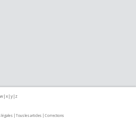
w
x
y
z
 légales
Tous les articles
Corrections