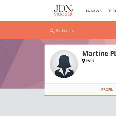
IA NEWS
TEC
Rechercher
Martine P
PARIS
Martine PLESSIS-
MEROUR
PROFIL