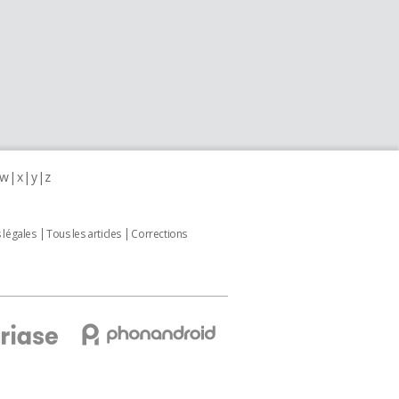
w
x
y
z
 légales
Tous les articles
Corrections