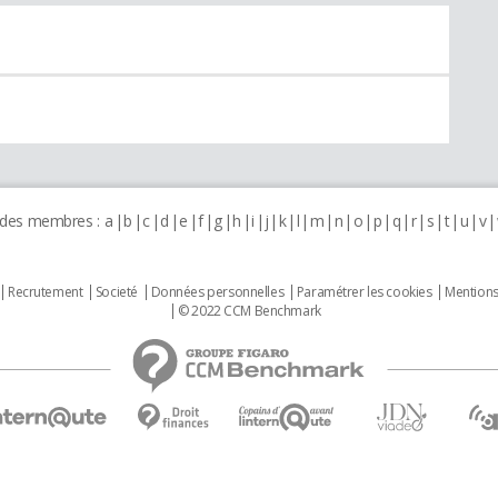
 des membres :
a
b
c
d
e
f
g
h
i
j
k
l
m
n
o
p
q
r
s
t
u
v
Recrutement
Societé
Données personnelles
Paramétrer les cookies
Mentions
© 2022 CCM Benchmark