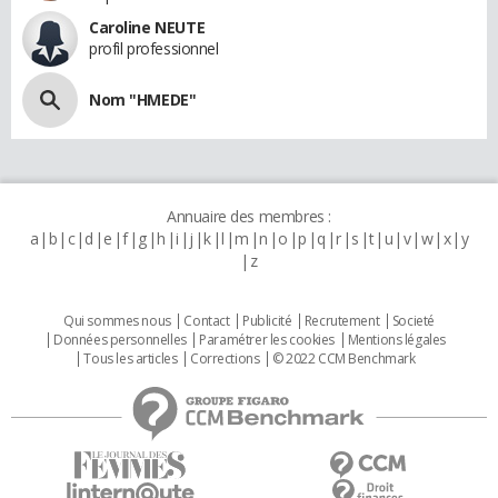
Caroline NEUTE
profil professionnel
Nom "HMEDE"
Annuaire des membres :
a
b
c
d
e
f
g
h
i
j
k
l
m
n
o
p
q
r
s
t
u
v
w
x
y
z
Qui sommes nous
Contact
Publicité
Recrutement
Societé
Données personnelles
Paramétrer les cookies
Mentions légales
Tous les articles
Corrections
© 2022 CCM Benchmark