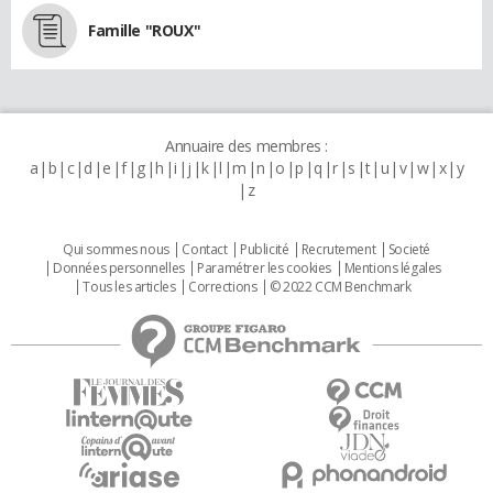
Famille "ROUX"
Annuaire des membres :
a
b
c
d
e
f
g
h
i
j
k
l
m
n
o
p
q
r
s
t
u
v
w
x
y
z
Qui sommes nous
Contact
Publicité
Recrutement
Societé
Données personnelles
Paramétrer les cookies
Mentions légales
Tous les articles
Corrections
© 2022 CCM Benchmark