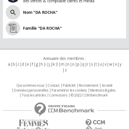
des ventes & comptable clients et média
Nom "DA ROCHA"
Famille "DA ROCHA"
Annuaire des membres :
a
b
c
d
e
f
g
h
i
j
k
l
m
n
o
p
q
r
s
t
u
v
w
x
y
z
Qui sommes nous
Contact
Publicité
Recrutement
Societé
Données personnelles
Paramétrer les cookies
Mentions légales
Tous les articles
Corrections
© 2022 CCM Benchmark