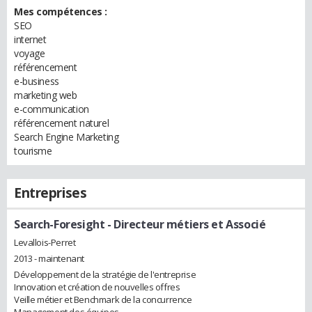
Mes compétences :
SEO
internet
voyage
référencement
e-business
marketing web
e-communication
référencement naturel
Search Engine Marketing
tourisme
Entreprises
Search-Foresight
- Directeur métiers et Associé
Levallois-Perret
2013 - maintenant
Développement de la stratégie de l'entreprise
Innovation et création de nouvelles offres
Veille métier et Benchmark de la concurrence
Management des équipes