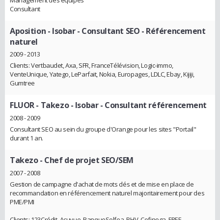
Consultant
Aposition - Isobar
- Consultant SEO - Référencement
naturel
2009 - 2013
Clients: Vertbaudet, Axa, SFR, FranceTélévision, Logic-immo,
VenteUnique, Yatego, LeParfait, Nokia, Europages, LDLC, Ebay, Kijiji,
Gumtree
FLUOR - Takezo - Isobar
- Consultant référencement
2008 - 2009
Consultant SEO au sein du groupe d'Orange pour les sites "Portail"
durant 1 an.
Takezo
- Chef de projet SEO/SEM
2007 - 2008
Gestion de campagne d'achat de mots clés et de mise en place de
recommandation en référencement naturel majoritairement pour des
PME/PMI
Clients: 123Crédit, Acuvue, BanqueSolfea, BHV, Cofinoga, FREE,