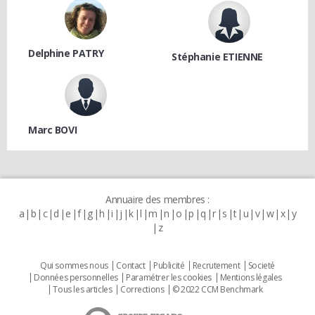
Delphine PATRY
Stéphanie ETIENNE
Marc BOVI
Annuaire des membres :
a
b
c
d
e
f
g
h
i
j
k
l
m
n
o
p
q
r
s
t
u
v
w
x
y
z
Qui sommes nous
Contact
Publicité
Recrutement
Societé
Données personnelles
Paramétrer les cookies
Mentions légales
Tous les articles
Corrections
© 2022 CCM Benchmark