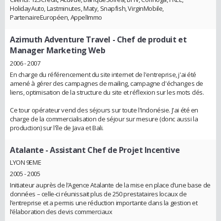
HolidayAuto, Lastminutes, Maty, Snapfish, VirginMobile,
PartenaireEuropéen, AppelImmo
Azimuth Adventure Travel
- Chef de produit et
Manager Marketing Web
2006 - 2007
En charge du référencement du site internet de l'entreprise, j'ai été
amené à gérer des campagnes de mailing, campagne d'échanges de
liens, optimisation de la structure du site et réflexion sur les mots clés.
Ce tour opérateur vend des séjours sur toute l'Indonésie. J'ai été en
charge de la commercialisation de séjour sur mesure (donc aussi la
production) sur l'île de Java et Bali.
Atalante
- Assistant Chef de Projet Incentive
LYON 9EME
2005 - 2005
Initiateur auprès de l’Agence Atalante de la mise en place d’une base de
données – celle-ci réunissait plus de 250 prestataires locaux de
l’entreprise et a permis une réduction importante dans la gestion et
l’élaboration des devis commerciaux