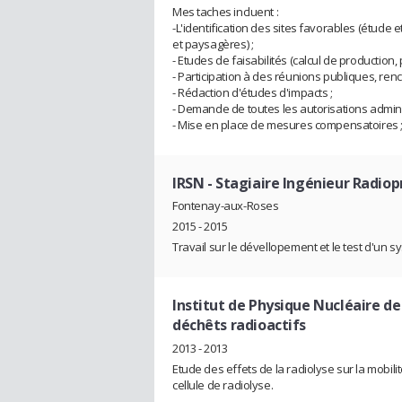
Mes taches incluent :
-L'identification des sites favorables (étude
et paysagères) ;
- Etudes de faisabilités (calcul de production,
- Participation à des réunions publiques, renc
- Rédaction d'études d'impacts ;
- Demande de toutes les autorisations admini
- Mise en place de mesures compensatoires 
IRSN
- Stagiaire Ingénieur Radiop
Fontenay-aux-Roses
2015 - 2015
Travail sur le dévellopement et le test d'un 
Institut de Physique Nucléaire de
déchêts radioactifs
2013 - 2013
Etude des effets de la radiolyse sur la mobil
cellule de radiolyse.