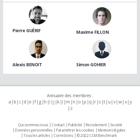
Pierre GUÉRIF
Maxime FILLON
Alexis BENOIT
Simon GOHIER
Annuaire des membres :
a
b
c
d
e
f
g
h
i
j
k
l
m
n
o
p
q
r
s
t
u
v
w
x
y
z
Qui sommes nous
Contact
Publicité
Recrutement
Societé
Données personnelles
Paramétrer les cookies
Mentions légales
Tous les articles
Corrections
© 2022 CCM Benchmark