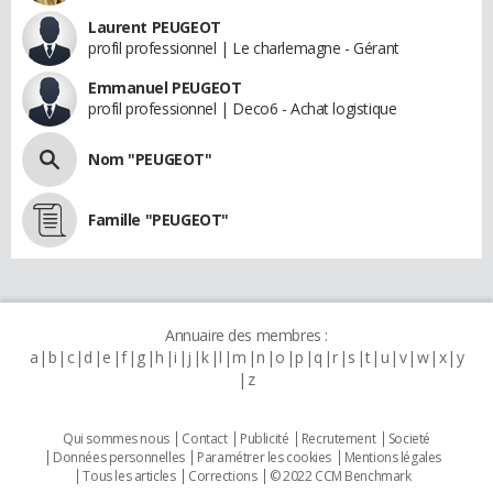
Laurent PEUGEOT
profil professionnel | Le charlemagne - Gérant
Emmanuel PEUGEOT
profil professionnel | Deco6 - Achat logistique
Nom "PEUGEOT"
Famille "PEUGEOT"
Annuaire des membres :
a
b
c
d
e
f
g
h
i
j
k
l
m
n
o
p
q
r
s
t
u
v
w
x
y
z
Qui sommes nous
Contact
Publicité
Recrutement
Societé
Données personnelles
Paramétrer les cookies
Mentions légales
Tous les articles
Corrections
© 2022 CCM Benchmark