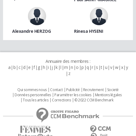
Alexandre HERZOG
Rinesa HYSENI
Annuaire des membres :
a
b
c
d
e
f
g
h
i
j
k
l
m
n
o
p
q
r
s
t
u
v
w
x
y
z
Qui sommes nous
Contact
Publicité
Recrutement
Societé
Données personnelles
Paramétrer les cookies
Mentions légales
Tous les articles
Corrections
© 2022 CCM Benchmark